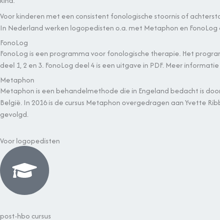
kind.
Voor kinderen met een consistent fonologische stoornis of achterst
In Nederland werken logopedisten o.a. met Metaphon en FonoLog 
FonoLog
FonoLog is een programma voor fonologische therapie. Het programm
deel 1, 2 en 3. FonoLog deel 4 is een uitgave in PDF. Meer informati
Metaphon
Metaphon is een behandelmethode die in Engeland bedacht is door H
België. In 2016 is de cursus Metaphon overgedragen aan Yvette Rib
gevolgd.
Voor logopedisten
post-hbo cursus