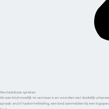
Verstaanbaar spreken
Als een kind moeilijk te verstaan is en woorden
niet duidelijk uitspre
spraak- en/of taalontwikkeling, een kind aanmelden bij een logoped