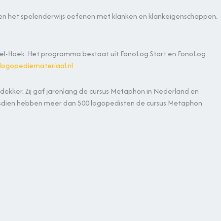
jn en het spelenderwijs oefenen met klanken en klankeigenschappen.
.
ngel-Hoek. Het programma bestaat uit FonoLog Start en FonoLog
logopediemateriaal.nl
ekker. Zij gaf jarenlang de cursus Metaphon in Nederland en
indsdien hebben meer dan 500 logopedisten de cursus Metaphon