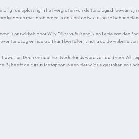
and ligt de oplossing in het vergroten van de fonologisch bewustzi
om kinderen met problemen in de klankontwikkeling te behandelen
a is ontwikkelt door Willy Dijkstra-Buitendijk en Lenie van den E
e over FonoLog en hoe u dit kunt bestellen, vindt u op de website van
owell en Dean en naar het Nederlands werd vertaald voor Wil Leijd
be. Zij heeft de cursus Metaphon in een nieuw jasje gestoken en s