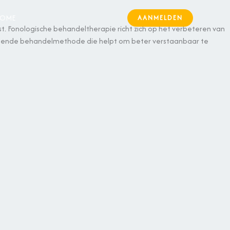
OME
CURSUS
CONTACT
AANMELDEN
. Fonologische behandeltherapie richt zich op het verbeteren van
assende behandelmethode die helpt om beter verstaanbaar te