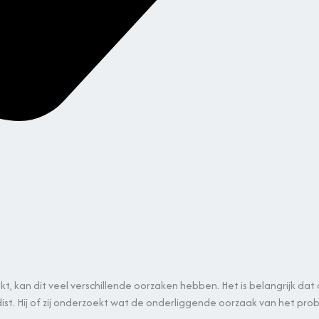
ekt
, kan dit veel verschillende oorzaken hebben. Het is belangrijk da
ist. Hij of zij onderzoekt wat de onderliggende oorzaak van het pro